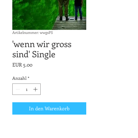
Artikelnummer: wwgsPS
'wenn wir gross
sind' Single
Preis
EUR 5.00
Anzahl
*
In den Warenkorb
Auf vielfachen Wunsch kommt
'wenn wir gross sind' nun auch